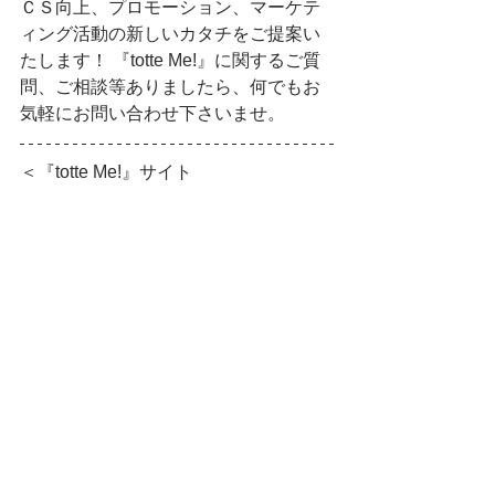
ＣＳ向上、プロモーション、マーケテ
ィング活動の新しいカタチをご提案い
たします！ 『totte Me!』に関するご質
問、ご相談等ありましたら、何でもお
気軽にお問い合わせ下さいませ。
＜『totte Me!』サイト 
https://www.tatsu-mi.co.jp/totteme
  ＞ 
■『totte Me!』に関するお問い合わせ
辰巳電子工業株式会社 
TEL：0744-23-4764 
FAX：.0744-25-1191  
■ 報道関係者からのお問い合わせ
辰巳電子工業株式会社　広報担当  
TEL： 0744-23-4764  
メールアドレス：pr-info@tatsu-mi.co.jp