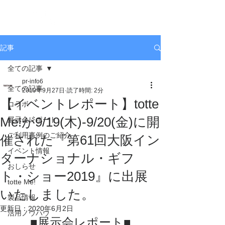
記事
全ての記事
pr-info6
全ての記事
2019年9月27日
読了時間: 2分
【イベントレポート】totte
コラボ
Me!が9/19(木)-9/20(金)に開
展示会レポート
ご利用事例のご紹介
催された『第61回大阪イン
イベント情報
ターナショナル・ギフ
おしらせ
ト・ショー2019』に出展
totte Me!
いたしました。
製品情報
更新日：
2020年6月2日
活用ノウハウ
■展示会レポート■