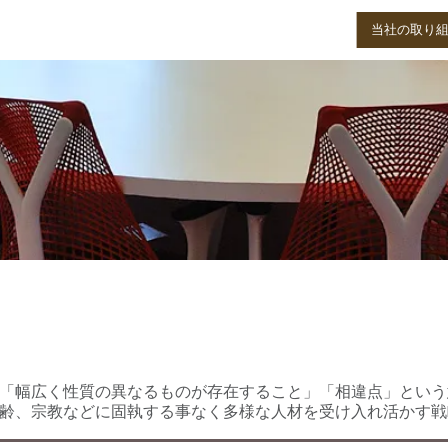
事業内容
製品情報
会社案内
当社の取り
ダイバーシティ＆インクルージョン宣
「幅広く性質の異なるものが存在すること」「相違点」という
齢、宗教などに固執する事なく多様な人材を受け入れ活かす戦