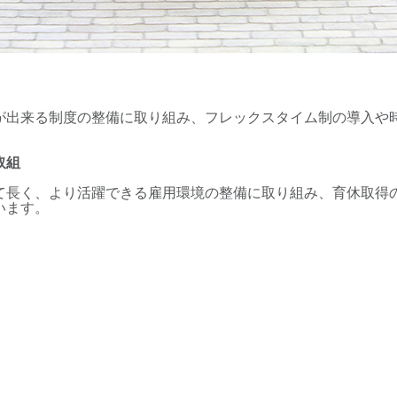
が出来る制度の整備に取り組み、フレックスタイム制の導入や
取組
て長く、より活躍できる雇用環境の整備に取り組み、育休取得
います。
This website is displayed in Japanese. © TATSUMI ELECTRONICS CO., LTD. All Rights Re
当サイト内の画像及びその他のデータの無断転載を禁止します。