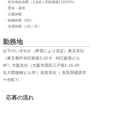
・年次有給休暇（入社6ヶ月経過後11日付与）
・育休・産休
・介護休暇
・結婚休暇（6日）
・生理休暇（1日／月）
勤務地
以下のいずれか（希望により決定）東京本社
（東京都中央区銀座3-10-9 KEC銀座ビル
8F）大阪支社（大阪市西区江戸堀1-15-20
丸大肥後橋ビル3F）奈良本社（ 奈良県橿原市
十市町7）
応募の流れ
①「応募する」ボタンからエントリーフォームを記
入し送信してください。
​②弊社担当者がエントリーを確認後メールを返信致
しますので、メールが届き次第、
下記表の職種別応募書類をご覧になり、必要書類