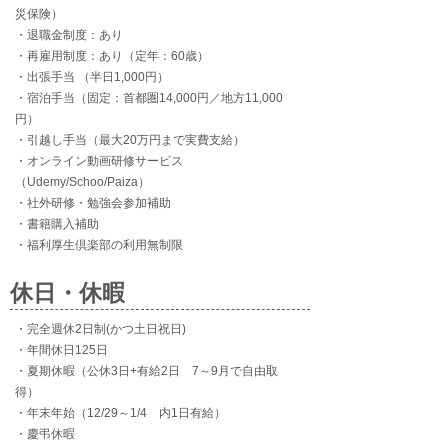
災保険）
・退職金制度：あり
・再雇用制度：あり（定年：60歳）
・出張手当 （半日1,000円）
・宿泊手当（固定：首都圏14,000円／地方11,000
円）
・引越し手当（最大20万円まで実費支給）​
・オンライン動画研修サービス
（Udemy/Schoo/Paiza）
・社外研修・勉強会参加補助
・書籍購入補助
・福利厚生倶楽部の利用無制限
休日・休暇
・完全週休2日制(かつ土日祝日)
・年間休日125日
・夏期休暇（公休3日+有給2日 7～9月で自由取
得）
・年末年始（12/29～1/4 内1日有給）
・慶弔休暇