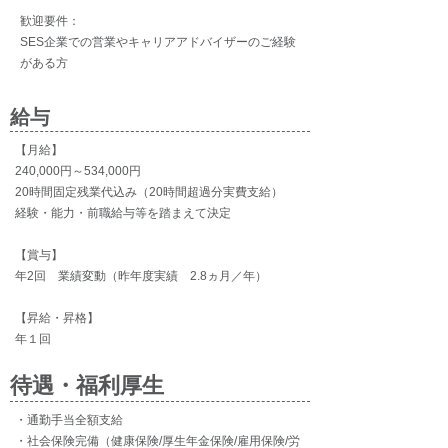
歓迎要件：
SES企業での営業やキャリアアドバイザーのご経験
がある方
給与
【月給】
240,000円～534,000円
20時間固定残業代込み（20時間超過分実費支給）
経験・能力・前職給与等を踏まえて決定
【賞与】
年2回 業績変動（昨年度実績 2.8ヵ月／年）
​【昇給・昇格】
年１回
待遇・福利厚生
・通勤手当全額支給
・社会保険完備（健康保険/厚生年金保険/雇用保険/労