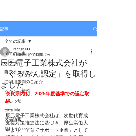
記事
全ての記事
recruit003
全ての記事
5月20日
読了時間: 2分
辰巳電子工業株式会社が
コラボ
「くるみん認定」を取得し
展示会レポート
ご利用事例のご紹介
ました
イベント情報
奈良県内初、2025年度基準での認定取
おしらせ
得
totte Me!
辰巳電子工業株式会社は、次世代育成
製品情報
支援対策推進法に基づき、厚生労働大
活用ノウハウ
臣より「子育てサポート企業」として