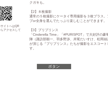
クガキも。
【2】８枚撮影
通常の５枚撮影にケータイ専用撮影を３枚プラス。
プor全身を選んでたっぷり楽しむことができます。
サイトへはQR
【3】プリプリンス
からアクセスして
。
「Cinderella Time」「#PURISPOT」で大好評の
陣（諏訪部順一、羽多野渉、岸尾だいすけ、松岡禎
が演じる『プリプリンス』たちが撮影をエスコート
す。
ボタン