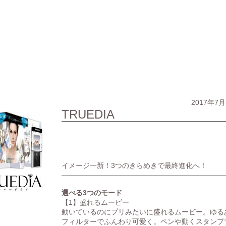
事業内容
製品情報
会社案内
当社の取り
2017年7
TRUEDIA
イメージ一新！3つのきらめきで最終進化へ！
選べる3つのモード
【1】盛れるムービー
動いているのにプリみたいに盛れるムービー。ゆる
フィルターでふんわり可愛く。ペンや動くスタンプ