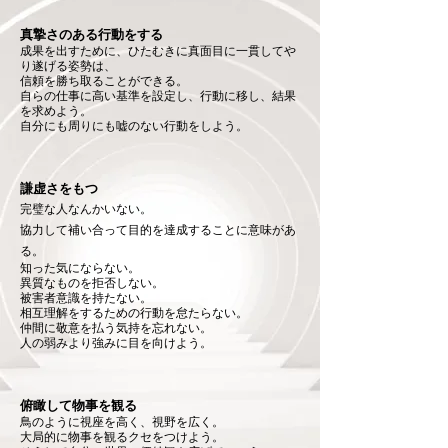
真摯さのある行動をする
成果を出すために、ひたむきに真面目に一貫してや
り遂げる姿勢は、
信頼を勝ち取ることができる。
自らの仕事に高い基準を設定し、行動に移し、結果
を求めよう。
自分にも周りにも嘘のない行動をしよう。
謙虚さをもつ
完璧な人なんかいない。
協力して補い合って目的を達成することに意味があ
る。
知った気にならない。
異質なものを拒否しない。
被害者意識を持たない。
相互理解をするための行動を怠たらない。
仲間に敬意を払う気持を忘れない。
人の弱みより強みに目を向けよう。
俯瞰して物事を観る
鳥のように視座を高く、視野を広く。
大局的に物事を観るクセをつけよう。