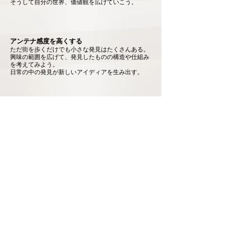
そうして自分の世界、価値観を広げていこう。
アンテナ感度を高くする
ただ街を歩くだけでも小さな発見はたくさんある。
興味の範囲を広げて、発見したものの構造や仕組み
を考えてみよう。
日常の中の発見が新しいアイディアを生み出す。
改善をし続ける
小さな改善はイノベーションへの一歩。
どんなに小さなことでも常に進化を求め改善し続け
よう。
今までのやり方を疑おう。
発信と受信をしっかりする
自分の考えを言語化してまわりに発信しよう。
間違ってもいいから発言して、建設的な対話をしよ
う。
同様に発言し
やすい環境をみんなでつくろう。
相手の意見を頭から否定せずに「Y
es,but・・・」と
一旦受け止めてから、
自分の意見を伝えよう。