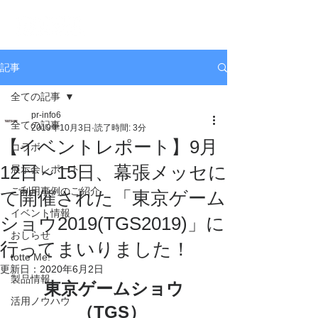
記事
全ての記事
pr-info6
全ての記事
2019年10月3日
読了時間: 3分
【イベントレポート】9月
コラボ
12日～15日、幕張メッセに
展示会レポート
ご利用事例のご紹介
て開催された「東京ゲーム
イベント情報
ショウ2019(TGS2019)」に
おしらせ
行ってまいりました！
totte Me!
更新日：
2020年6月2日
製品情報
東京ゲームショウ
活用ノウハウ
（TGS）