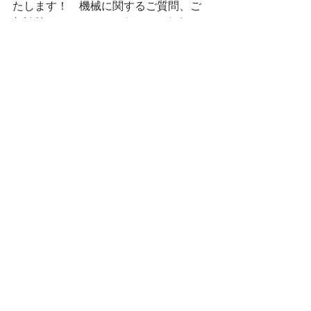
たします！　機械に関するご質問、ご
相談等ありましたら、何でもお気軽に
お問い合わせ下さいませ。 
 ＜『totte Me!』サイト 
https://www.tatsu-mi.co.jp/totteme
  ＞  
■『totte Me!』に関するお問い合わせ
辰巳電子工業株式会社 
TEL：0744-23-4764 
FAX：.0744-25-1191 
■ 報道関係者からのお問い合わせ
辰巳電子工業株式会社　広報担当  
TEL： 0744-23-4764  
メールアドレス：pr-info@tatsu-mi.co.jp
※会社名、製品名、サービス名等は、