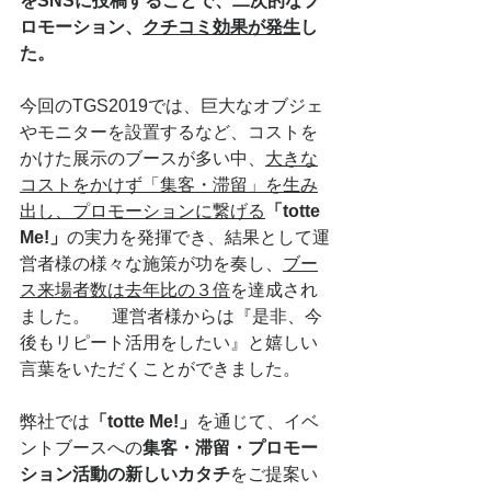
をSNSに投稿することで、二次的なプ
ロモーション、
クチコミ効果が発生
し
た。
今回のTGS2019では、巨大なオブジェ
やモニターを設置するなど、コストを
かけた展示のブースが多い中、
大きな
コストをかけず「集客・滞留」を生み
出し、プロモーションに繋げる
「totte 
Me!」
の実力を発揮でき、結果として運
営者様の様々な施策が功を奏し、
ブー
ス来場者数は去年比の３倍
を達成され
ました。 　運営者様からは『是非、今
後もリピート活用をしたい』と嬉しい
言葉をいただくことができました。 
弊社では
「totte Me!」
を通じて、イベ
ントブースへの
集客・滞留・プロモー
ション活動の新しいカタチ
をご提案い